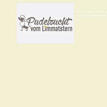
Wir züchten weisse u
schwarze Mittelpudel